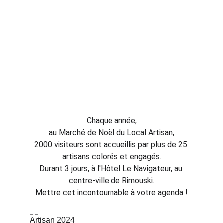
Un grand marché de Noël où tous y trouvent 
des présents inespérés ! Ambiance 
chaleureuse et décontractée.
Chaque année,
au Marché de Noël du Local Artisan,
2000 visiteurs sont accueillis par plus de 25 
artisans colorés et engagés.
Durant 3 jours, à l'
Hôtel Le Navigateur
,
 au 
centre-ville de Rimouski.
Mettre cet incontournable à votre agenda !