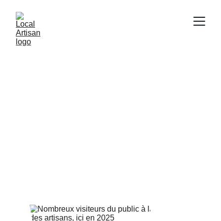
Le Marché de Noël 
du Local Artisan
5e édition !
du 6 au 8 novembre 2026
Rimouski
Bas-Saint-Laurent